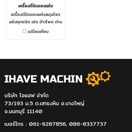
เครื่องตีป่นของแห้ง
เครื่องตีป่นของแห้งสมุนไพร
แห้งทุกชนิด เช่น ข้าวโพด ถ่าน
มันสำปะหลัง เป็นต้น มีขนาด 6"
เปรียบเทียบ
= 9,500(ไม่มีมอเตอร์) ขนาด
8" = 10,900 (ไม่มีมอเตอร์)
ขนาด 10" = 12,900(ไม่มี
มอเตอร์)
บริษัท ไอแฮฟ จำกัด
73/193 ม.5 ต.เสาธงหิน อ.บางใหญ่
จ.นนทบุรี 11140
เบอร์โทร :
061-9287856
,
086-8337737